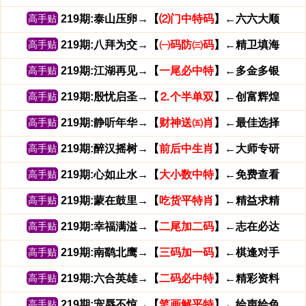
高手贴
219期:泰山压卵→【
⑵门中特码
】←六六大顺
高手贴
219期:八拜为交→【
㈠码防㈢码
】←精卫填海
高手贴
219期:江湖再见→【
一尾必中特
】←多金多银
高手贴
219期:殷忧启圣→【
⒉个半单双
】←创富辉煌
高手贴
219期:静听年华→【
财神送㈤肖
】←最佳选择
高手贴
219期:醉汉摇树→【
前后中生肖
】←大师专研
高手贴
219期:心如止水→【
大小数中特
】←免费查看
高手贴
219期:蒙在鼓里→【
吃货平特肖
】←精益求精
高手贴
219期:幸福满溢→【
二尾加二码
】←志在必达
高手贴
219期:南鹞北鹰→【
三码加一码
】←棋逢对手
高手贴
219期:六合英雄→【
二码必中特
】←精彩资料
高手贴
219期:宠辱不惊→【
笔画解平特
】←绘声绘色