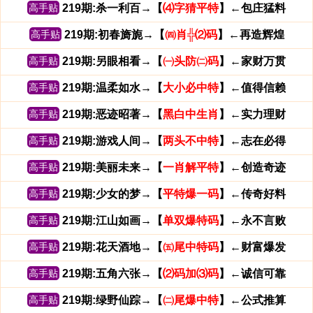
高手贴
219期:杀一利百→【
⑷字猜平特
】←包庄猛料
高手贴
219期:初春旖旎→【
㈣肖╬⑵码
】←再造辉煌
高手贴
219期:另眼相看→【
㈠头防㈡码
】←家财万贯
高手贴
219期:温柔如水→【
大小必中特
】←值得信赖
高手贴
219期:恶迹昭著→【
黑白中生肖
】←实力理财
高手贴
219期:游戏人间→【
两头不中特
】←志在必得
高手贴
219期:美丽未来→【
一肖解平特
】←创造奇迹
高手贴
219期:少女的梦→【
平特爆一码
】←传奇好料
高手贴
219期:江山如画→【
单双爆特码
】←永不言败
高手贴
219期:花天酒地→【
㈤尾中特码
】←财富爆发
高手贴
219期:五角六张→【
⑵码加⑶码
】←诚信可靠
高手贴
219期:绿野仙踪→【
㈡尾爆中特
】←公式推算