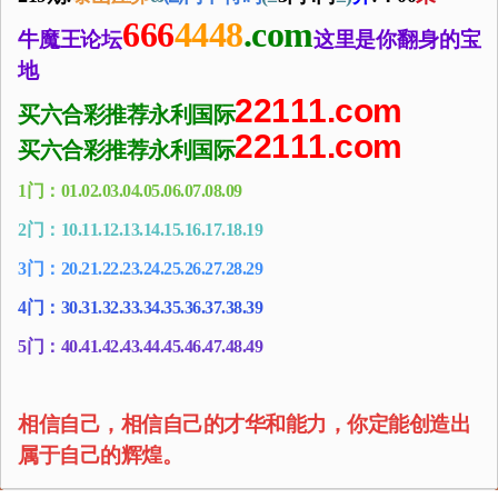
666
4448
.com
牛魔王论坛
这里是你翻身的宝
地
22111.com
买六合彩推荐永利国际
22111.com
买六合彩推荐永利国际
1门：01.02.03.04.05.06.07.08.09
2门：10.11.12.13.14.15.16.17.18.19
3门：20.21.22.23.24.25.26.27.28.29
4门：30.31.32.33.34.35.36.37.38.39
5门：40.41.42.43.44.45.46.47.48.49
相信自己，相信自己的才华和能力，你定能创造出
属于自己的辉煌。