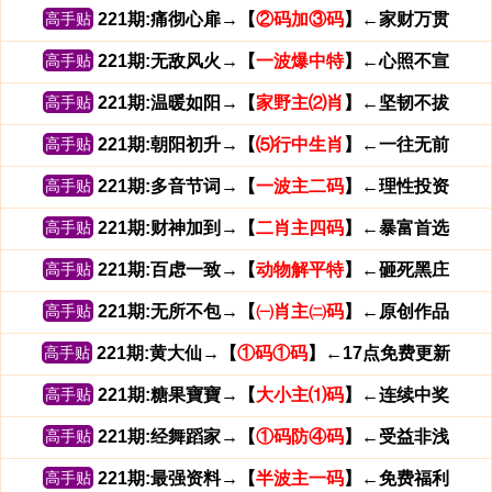
高手贴
221期:痛彻心扉→【
②码加③码
】←家财万贯
高手贴
221期:无敌风火→【
一波爆中特
】←心照不宣
高手贴
221期:温暖如阳→【
家野主⑵肖
】←坚韧不拔
高手贴
221期:朝阳初升→【
⑸行中生肖
】←一往无前
高手贴
221期:多音节词→【
一波主二码
】←理性投资
高手贴
221期:财神加到→【
二肖主四码
】←暴富首选
高手贴
221期:百虑一致→【
动物解平特
】←砸死黑庄
高手贴
221期:无所不包→【
㈠肖主㈡码
】←原创作品
高手贴
221期:黄大仙→【
①码①码
】←17点免费更新
高手贴
221期:糖果寶寶→【
大小主⑴码
】←连续中奖
高手贴
221期:经舞蹈家→【
①码防④码
】←受益非浅
高手贴
221期:最强资料→【
半波主一码
】←免费福利