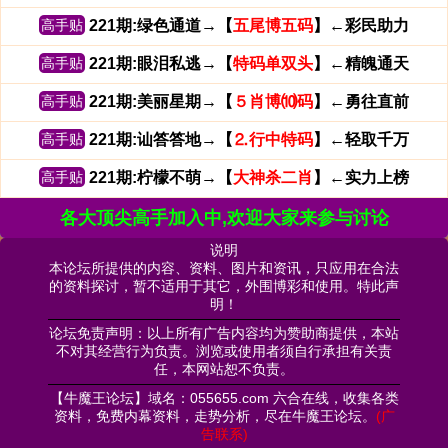
高手贴
221期:绿色通道→【
五尾博五码
】←彩民助力
高手贴
221期:眼泪私逃→【
特码单双头
】←精魄通天
高手贴
221期:美丽星期→【
５肖博⑽码
】←勇往直前
高手贴
221期:讪答答地→【
⒉行中特码
】←轻取千万
高手贴
221期:柠檬不萌→【
大神杀二肖
】←实力上榜
各大顶尖高手加入中,欢迎大家来参与讨论
说明
本论坛所提供的内容、资料、图片和资讯，只应用在合法
的资料探讨，暂不适用于其它，外围博彩和使用。特此声
明！
论坛免责声明：以上所有广告内容均为赞助商提供，本站
不对其经营行为负责。浏览或使用者须自行承担有关责
任，本网站恕不负责。
【牛魔王论坛】域名：055655.com 六合在线，收集各类
资料，免费内幕资料，走势分析，尽在牛魔王论坛。
(广
告联系)