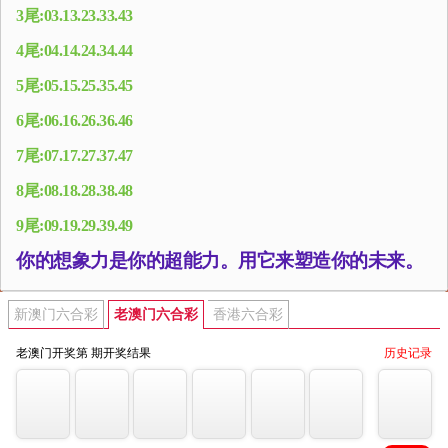
3尾:03.13.23.33.43
4尾:04.14.24.34.44
5尾:05.15.25.35.45
6尾:06.16.26.36.46
7尾:07.17.27.37.47
8尾:08.18.28.38.48
9尾:09.19.29.39.49
你的想象力是你的超能力。用它来塑造你的未来。