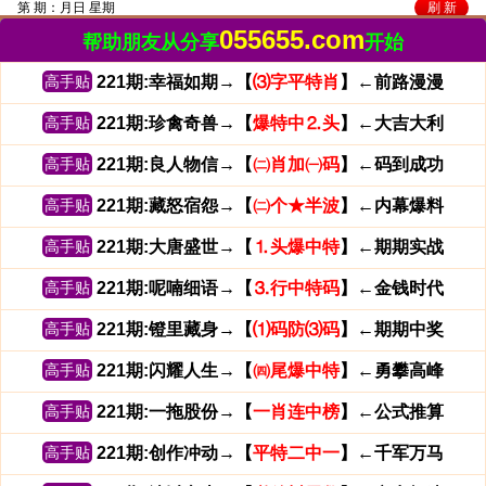
055655.com
帮助朋友从分享
开始
高手贴
221期:幸福如期→【
⑶字平特肖
】←前路漫漫
高手贴
221期:珍禽奇兽→【
爆特中⒉头
】←大吉大利
高手贴
221期:良人物信→【
㈡肖加㈠码
】←码到成功
高手贴
221期:藏怒宿怨→【
㈡个★半波
】←内幕爆料
高手贴
221期:大唐盛世→【
⒈头爆中特
】←期期实战
高手贴
221期:呢喃细语→【
⒊行中特码
】←金钱时代
高手贴
221期:镫里藏身→【
⑴码防⑶码
】←期期中奖
高手贴
221期:闪耀人生→【
㈣尾爆中特
】←勇攀高峰
高手贴
221期:一拖股份→【
一肖连中榜
】←公式推算
高手贴
221期:创作冲动→【
平特二中一
】←千军万马