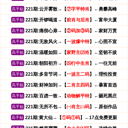
高手贴
221期:云开雾散→【
⑦字平特肖
】←勇攀高峰
高手贴
221期:开锣喝道→【
前肖与后肖
】←富华大厦
高手贴
221期:痛彻心扉→【
②码加③码
】←家财万贯
高手贴
221期:无敌风火→【
一波爆中特
】←心照不宣
高手贴
221期:温暖如阳→【
家野主⑵肖
】←坚韧不拔
高手贴
221期:朝阳初升→【
⑸行中生肖
】←一往无前
高手贴
221期:多音节词→【
一波主二码
】←理性投资
高手贴
221期:财神加到→【
二肖主四码
】←暴富首选
高手贴
221期:百虑一致→【
动物解平特
】←砸死黑庄
高手贴
221期:无所不包→【
㈠肖主㈡码
】←原创作品
高手贴
221期:黄大仙→【
①码①码
】←17点免费更新