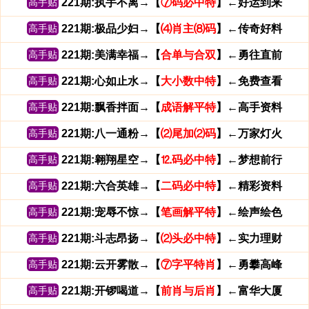
高手贴
221期:执手不离→【
⑦码必中特
】←好运到来
高手贴
221期:极品少妇→【
⑷肖主⑻码
】←传奇好料
高手贴
221期:美满幸福→【
合单与合双
】←勇往直前
高手贴
221期:心如止水→【
大小数中特
】←免费查看
高手贴
221期:飘香拌面→【
成语解平特
】←高手资料
高手贴
221期:八一通粉→【
⑵尾加⑵码
】←万家灯火
高手贴
221期:翱翔星空→【
⒓码必中特
】←梦想前行
高手贴
221期:六合英雄→【
二码必中特
】←精彩资料
高手贴
221期:宠辱不惊→【
笔画解平特
】←绘声绘色
高手贴
221期:斗志昂扬→【
⑵头必中特
】←实力理财
高手贴
221期:云开雾散→【
⑦字平特肖
】←勇攀高峰
高手贴
221期:开锣喝道→【
前肖与后肖
】←富华大厦