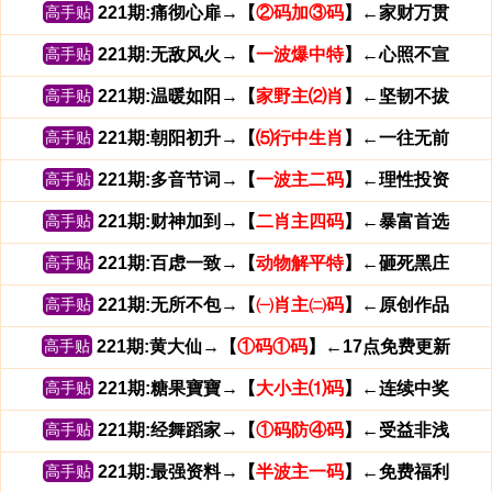
高手贴
221期:痛彻心扉→【
②码加③码
】←家财万贯
高手贴
221期:无敌风火→【
一波爆中特
】←心照不宣
高手贴
221期:温暖如阳→【
家野主⑵肖
】←坚韧不拔
高手贴
221期:朝阳初升→【
⑸行中生肖
】←一往无前
高手贴
221期:多音节词→【
一波主二码
】←理性投资
高手贴
221期:财神加到→【
二肖主四码
】←暴富首选
高手贴
221期:百虑一致→【
动物解平特
】←砸死黑庄
高手贴
221期:无所不包→【
㈠肖主㈡码
】←原创作品
高手贴
221期:黄大仙→【
①码①码
】←17点免费更新
高手贴
221期:糖果寶寶→【
大小主⑴码
】←连续中奖
高手贴
221期:经舞蹈家→【
①码防④码
】←受益非浅
高手贴
221期:最强资料→【
半波主一码
】←免费福利