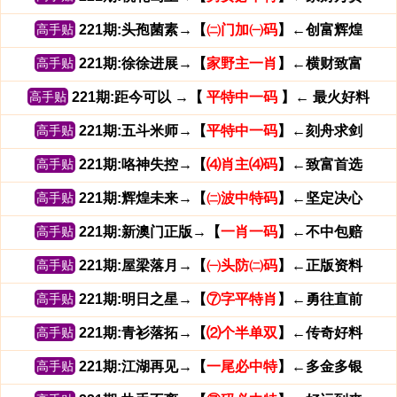
高手贴
221期:头孢菌素→【
㈡门加㈠码
】←创富辉煌
高手贴
221期:徐徐进展→【
家野主一肖
】←横财致富
高手贴
221期:距今可以 →【
平特中一码
】← 最火好料
高手贴
221期:五斗米师→【
平特中一码
】←刻舟求剑
高手贴
221期:咯神失控→【
⑷肖主⑷码
】←致富首选
高手贴
221期:辉煌未来→【
㈡波中特码
】←坚定决心
高手贴
221期:新澳门正版→【
一肖一码
】←不中包赔
高手贴
221期:屋梁落月→【
㈠头防㈡码
】←正版资料
高手贴
221期:明日之星→【
⑦字平特肖
】←勇往直前
高手贴
221期:青衫落拓→【
⑵个半单双
】←传奇好料
高手贴
221期:江湖再见→【
一尾必中特
】←多金多银