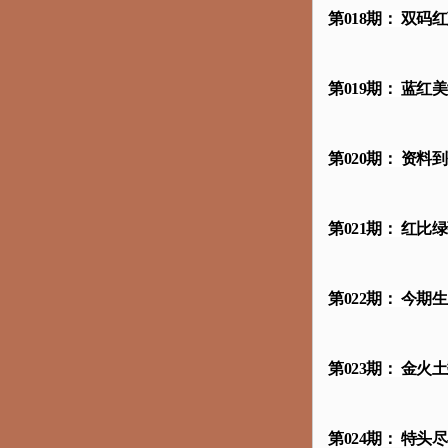
第018期： 双
第019期： 蓝
第020期： 资
第021期： 红
第022期： 今
第023期： 金
第024期： 特