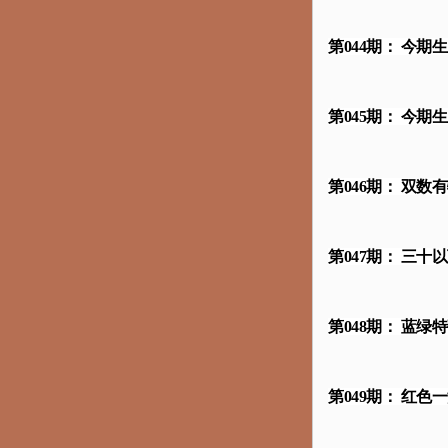
第044期： 今
第045期： 今
第046期： 双
第047期： 三
第048期： 蓝
第049期： 红