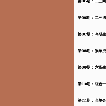
第005期： 二
第006期： 二
第007期： 今
第008期： 猴
第009期： 六
第010期： 红
第011期： 合