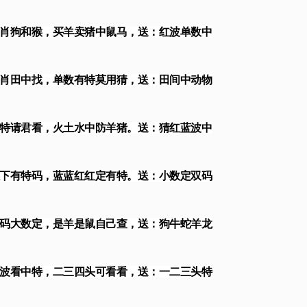
期生肖狗和猴，买羊卖猪中鼠马，送：红波单数中
期生肖田中找，单数有特莫用猜，送：田间中动物
数有特请君看，火土水中防羊猪。送：猜红蓝波中
十以下有特码，蓝蓝红红定有特。送：小数定双码
绿特码大数定，是羊是鼠自己查，送：狗牛蛇羊龙
色一波看中特，二三四头可看看，送：一二三头特