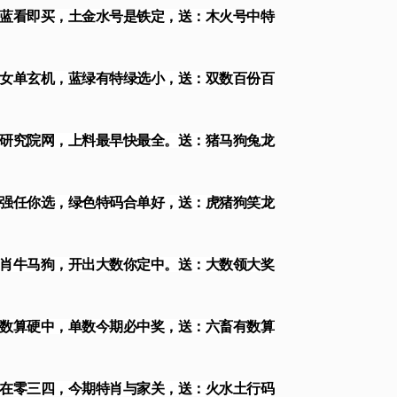
码红蓝看即买，土金水号是铁定，送：木火号中特
红美女单玄机，蓝绿有特绿选小，送：双数百份百
料到研究院网，上料最早快最全。送：猪马狗兔龙
比绿强任你选，绿色特码合单好，送：虎猪狗笑龙
期生肖牛马狗，开出大数你定中。送：大数领大奖
火土数算硬中，单数今期必中奖，送：六畜有数算
头尽在零三四，今期特肖与家关，送：火水土行码