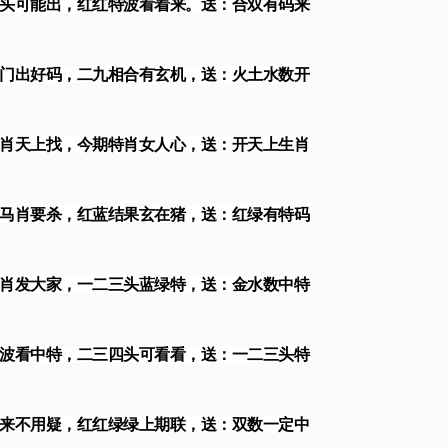
三两头可能出，红红特波看着来。送：合双有码来
三四门出好码，二九相合有玄机，送：火土水数开
期生肖天上找，今期特肖女人心，送：开天上生肖
羊虎马肖要杀，红蓝结果玄在猪，送：红绿有特码
畜生肖发大家，一二三头蓝绿特，送：金水数中特
色一波看中特，二三四头可看看，送：一二三头特
单会来不用疑，红红绿绿上期联，送：双数一定中