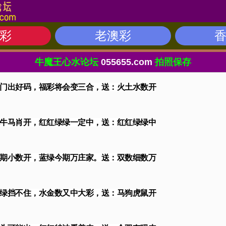
彩
老澳彩
牛魔王心水论坛
055655.com
拍照保存
三四门出好码，福彩将会变三合，送：火土水数开
鸡兔牛马肖开，红红绿绿一定中，送：红红绿绿中
数本期小数开，蓝绿今期万庄家。送：双数细数万
来红绿挡不住，水金数又中大彩，送：马狗虎鼠开