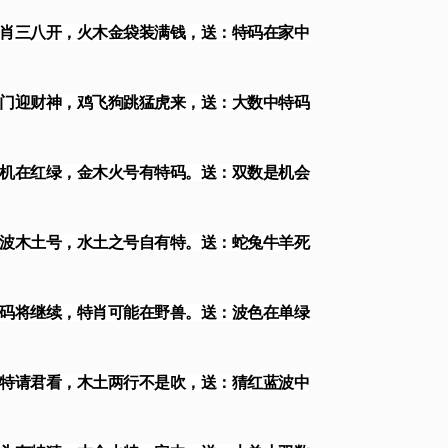
期生肖三八开，火木金袋装满钱，送：特码在家中
牛出门迎财神，鸡飞狗跳猛虎来，送：大数中特码
庆玄机在红绿，金木火号有特码。送：双数是机会
蓝特波木土号，水土之号自有特。送：蛇兔牛羊死
数特码将继续，特肖可能在野兽。送：波色在单绿
数有特请君看，木土两行不是吹，送：猜红蓝波中