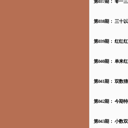
第037期： 零
第038期： 三
第039期： 红
第040期： 单
第041期： 双
第042期： 今
第043期： 小